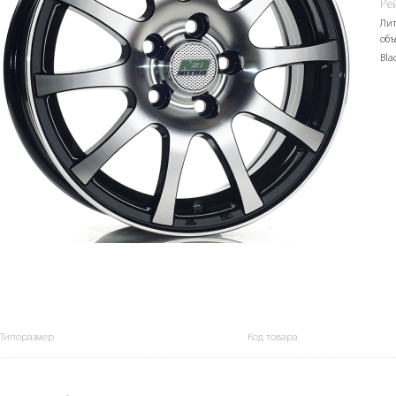
Ре
Лит
объ
Bla
Типоразмер
Код товара