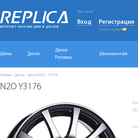
Ваш город:
Вход
Регистрация
Получи скидку!
Диски
Шины
Диски
Шиномонтаж
Реплика
Главная
Диски
Диски N2O
Y3176
N2O Y3176
Бр
Мо
Ре