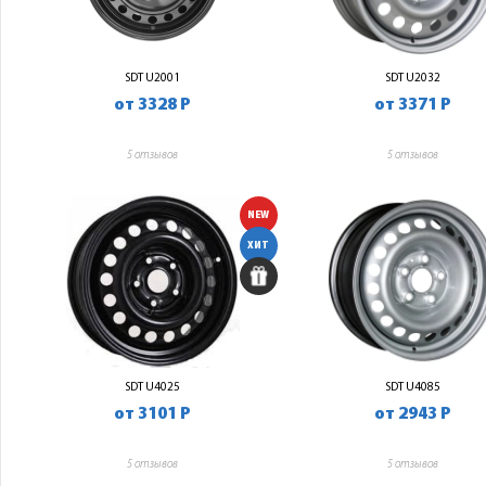
SDT U2001
SDT U2032
от 3328 Р
от 3371 Р
5 отзывов
5 отзывов
NEW
ХИТ
SDT U4025
SDT U4085
от 3101 Р
от 2943 Р
5 отзывов
5 отзывов