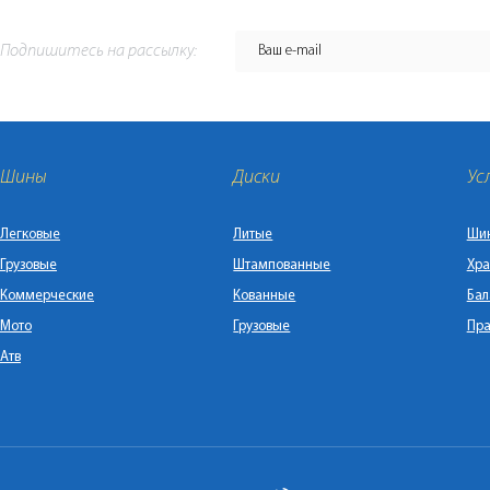
Подпишитесь на рассылку:
Шины
Диски
Ус
Легковые
Литые
Ши
Грузовые
Штампованные
Хра
Коммерческие
Кованные
Бал
Мото
Грузовые
Пра
Атв