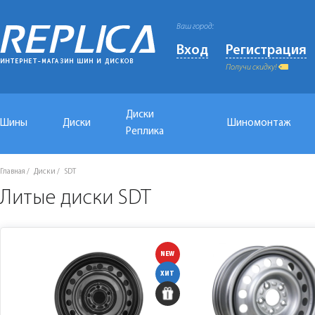
Ваш город:
Вход
Регистрация
Получи скидку!
Диски
Шины
Диски
Шиномонтаж
Реплика
Главная
Диски
SDT
Литые диски SDT
NEW
ХИТ