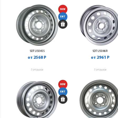
NEW
ХИТ
SDT U5045S
SDT U5046R
от 2568 Р
от 2961 Р
5 отзывов
5 отзывов
NEW
ХИТ