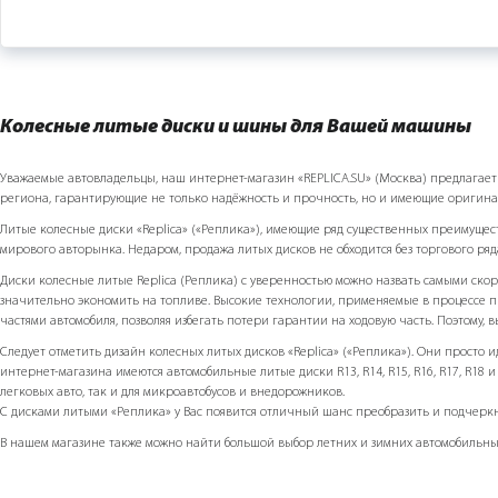
Колесные литые диски и шины для Вашей машины
Уважаемые автовладельцы, наш интернет-магазин «REPLICA.SU» (Москва) предлагает Ва
региона, гарантирующие не только надёжность и прочность, но и имеющие оригин
Литые колесные диски «Replicа» («Реплика»), имеющие ряд существенных преимуще
мирового авторынка. Недаром, продажа литых дисков не обходится без торгового ряд
Диски колесные литые Replicа (Реплика) с уверенностью можно назвать самыми скор
значительно экономить на топливе. Высокие технологии, применяемые в процессе п
частями автомобиля, позволяя избегать потери гарантии на ходовую часть. Поэтому, 
Следует отметить дизайн колесных литых дисков «Replicа» («Реплика»). Они просто
интернет-магазина имеются автомобильные литые диски R13, R14, R15, R16, R17, R18 и п
легковых авто, так и для микроавтобусов и внедорожников.
С дисками литыми «Реплика» у Вас появится отличный шанс преобразить и подчеркну
В нашем магазине также можно найти большой выбор летних и зимних автомобильных