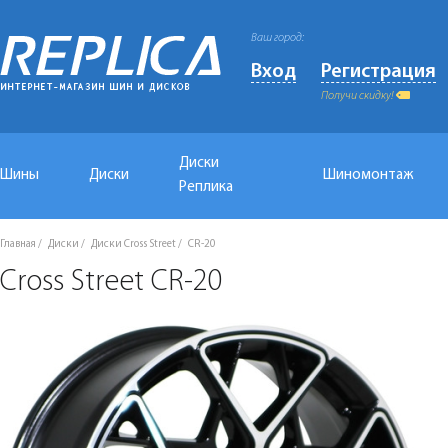
Ваш город:
Вход
Регистрация
Получи скидку!
Диски
Шины
Диски
Шиномонтаж
Реплика
Главная
Диски
Диски Cross Street
CR-20
Cross Street CR-20