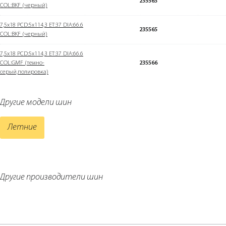
235563
COL:BKF (черный)
7,5x18 PCD:5x114,3 ET:37 DIA:66.6
235565
COL:BKF (черный)
7,5x18 PCD:5x114,3 ET:37 DIA:66.6
COL:GMF (темно-
235566
серый,полировка)
Другие модели шин
Летние
Другие производители шин