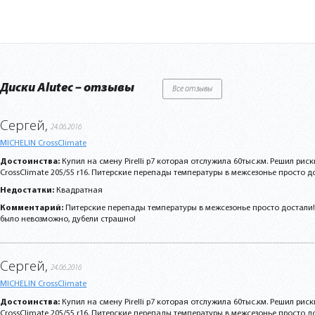
Диски Alutec – отзывы
Все отзывы
Сергей,
24.06.2016
MICHELIN CrossClimate
Достоинства:
Купил на смену Pirelli p7 которая отслужила 60тыс.км. Решил риск
CrossClimate 205/55 r16. Питерские перепады температуры в межсезонье просто дос
Недостатки:
Квадратная
Комментарий:
Питерские перепады температуры в межсезонье просто достали!
было невозможно, дубели страшно!
Сергей,
24.06.2016
MICHELIN CrossClimate
Достоинства:
Купил на смену Pirelli p7 которая отслужила 60тыс.км. Решил риск
CrossClimate 205/55 r16. Питерские перепады температуры в межсезонье просто дос