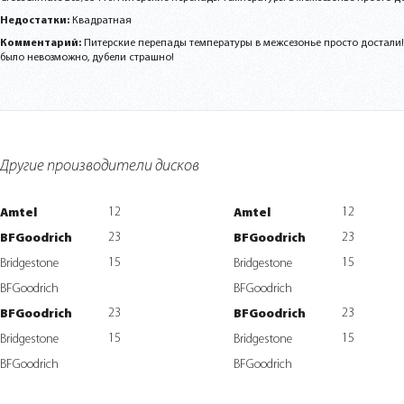
Недостатки:
Квадратная
Комментарий:
Питерские перепады температуры в межсезонье просто достали!
было невозможно, дубели страшно!
Другие производители дисков
12
12
Amtel
Amtel
23
23
BFGoodrich
BFGoodrich
15
15
Bridgestone
Bridgestone
BFGoodrich
BFGoodrich
23
23
BFGoodrich
BFGoodrich
15
15
Bridgestone
Bridgestone
BFGoodrich
BFGoodrich