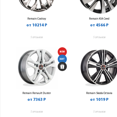
Remain Coolray
Remain KIA Ceed
от 10214 Р
от 4566 Р
5 отзывов
5 отзывов
NEW
ХИТ
Remain Renault Duster
Remain Skoda Octavia
от 7363 Р
от 1019 Р
5 отзывов
5 отзывов