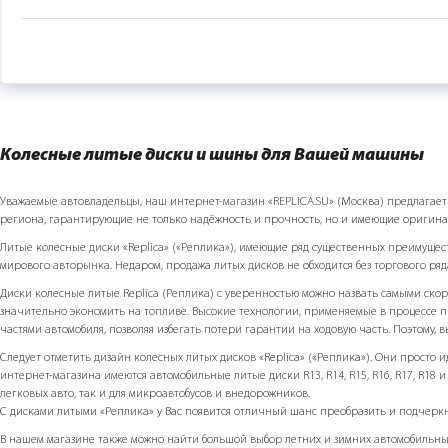
Колесные литые диски и шины для Вашей машины
Уважаемые автовладельцы, наш интернет-магазин «REPLICA.SU» (Москва) предлагает Ва
региона, гарантирующие не только надёжность и прочность, но и имеющие оригин
Литые колесные диски «Replicа» («Реплика»), имеющие ряд существенных преимуще
мирового авторынка. Недаром, продажа литых дисков не обходится без торгового ряд
Диски колесные литые Replicа (Реплика) с уверенностью можно назвать самыми скор
значительно экономить на топливе. Высокие технологии, применяемые в процессе п
частями автомобиля, позволяя избегать потери гарантии на ходовую часть. Поэтому, 
Следует отметить дизайн колесных литых дисков «Replicа» («Реплика»). Они просто
интернет-магазина имеются автомобильные литые диски R13, R14, R15, R16, R17, R18 и п
легковых авто, так и для микроавтобусов и внедорожников.
С дисками литыми «Реплика» у Вас появится отличный шанс преобразить и подчеркну
В нашем магазине также можно найти большой выбор летних и зимних автомобильных