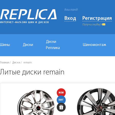
Ваш город:
Вход
Регистрация
Получи скидку!
Диски
Шины
Диски
Шиномонтаж
Реплика
Главная
Диски
remain
Литые диски remain
NEW
ХИТ