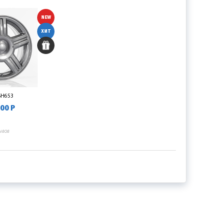
NEW
ХИТ
 SH653
00 Р
ывов