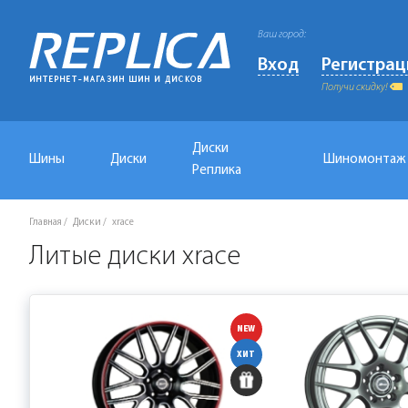
Ваш город:
Вход
Регистрац
Получи скидку!
Диски
Шины
Диски
Шиномонтаж
Реплика
Главная
Диски
xrace
Литые диски xrace
NEW
ХИТ