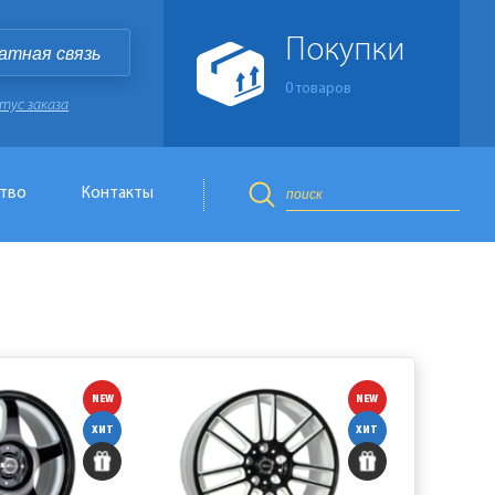
Покупки
атная связь
0
товаров
тус заказа
тво
Контакты
NEW
NEW
ХИТ
ХИТ