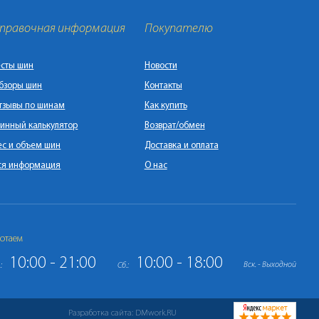
правочная информация
Покупателю
есты шин
Новости
бзоры шин
Контакты
тзывы по шинам
Как купить
инный калькулятор
Возврат/обмен
ес и объем шин
Доставка и оплата
ся информация
О нас
отаем
10:00 - 21:00
10:00 - 18:00
Вск. - Выходной
:
Сб.:
Разработка сайта: DMwork.RU