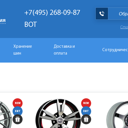
+7(495) 268-09-87
Обр
ия
BOT
Ста
Хранение
Доставка и
Сотрудничес
шин
оплата
NEW
NEW
ХИТ
ХИТ