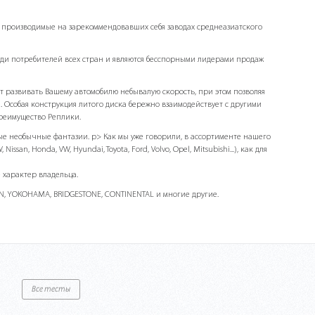
»), производимые на зарекоммендовавших себя заводах среднеазиатского
еди потребителей всех стран и являются бесспорными лидерами продаж
т развивать Вашему автомобилю небывалую скорость, при этом позволяя
 Особая конструкция литого диска бережно взаимодействует с другими
 преимущество Реплики.
мые необычные фантазии. p> Как мы уже говорили, в ассортименте нашего
n, Honda, VW, Hyundai, Toyota, Ford, Volvo, Opel, Mitsubishi...), как для
 характер владельца.
IN, YOKOHAMA, BRIDGESTONE, CONTINENTAL и многие другие.
Все тесты