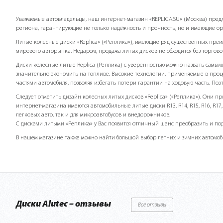
Уважаемые автовладельцы, наш интернет-магазин «REPLICA.SU» (Москва) предлаг
региона, гарантирующие не только надёжность и прочность, но и имеющие о
Литые колесные диски «Replicа» («Реплика»), имеющие ряд существенных пре
мирового авторынка. Недаром, продажа литых дисков не обходится без торгово
Диски колесные литые Replicа (Реплика) с уверенностью можно назвать самым
значительно экономить на топливе. Высокие технологии, применяемые в проце
частями автомобиля, позволяя избегать потери гарантии на ходовую часть. Поэт
Следует отметить дизайн колесных литых дисков «Replicа» («Реплика»). Они 
интернет-магазина имеются автомобильные литые диски R13, R14, R15, R16, R17, R
легковых авто, так и для микроавтобусов и внедорожников.
С дисками литыми «Реплика» у Вас появится отличный шанс преобразить и под
В нашем магазине также можно найти большой выбор летних и зимних автомоби
Диски Alutec – отзывы
Все отзывы