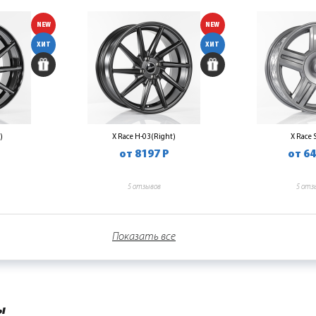
NEW
NEW
ХИТ
ХИТ
)
X Race H-03(Right)
X Race
от 8197 Р
от 64
5 отзывов
5 отз
Показать все
ы