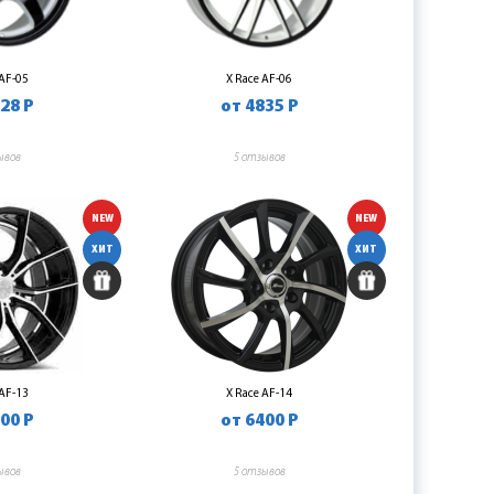
 AF-05
X Race AF-06
28 Р
от 4835 Р
ывов
5 отзывов
NEW
NEW
ХИТ
ХИТ
 AF-13
X Race AF-14
00 Р
от 6400 Р
ывов
5 отзывов