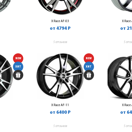
X Race AF-03
X Race
от 4794 Р
от 21
5 отзывов
5 отз
NEW
NEW
ХИТ
ХИТ
X Race AF-11
X Race
от 6400 Р
от 64
5 отзывов
5 отз