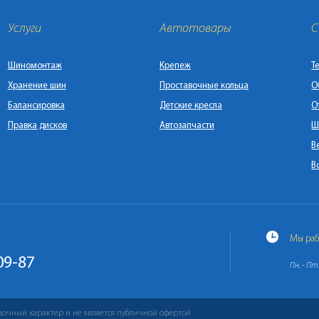
Услуги
Автотовары
С
Шиномонтаж
Крепеж
Т
Хранение шин
Проставочные кольца
О
Балансировка
Детские кресла
О
Правка дисков
Автозапчасти
Ш
В
В
Мы раб
09-87
Пн. - Пт.
вочный характер и не является публичной офертой