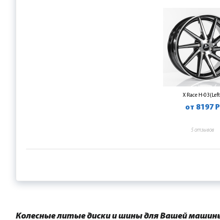
X Race H-03(Left
от 8197 Р
5 отзывов
Колесные литые диски и шины для Вашей машин