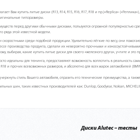
ает Вам купить литые диски (R13, R14, R15, R16, R17, R18 и пр.)«Replicа» («Реплика
ригинальные типоразмеры.
имуществ перед другими обычными дисками, пользуются огромной популярностью ср
го ряда этой известной модели.
и скоростными среди подобной продукции. Удивительно лёгкие по весу, они помогаю
ссе производства продукта, сделали их невероятно прочными и износоустойчивыми.
ому, выбирая, какие купить литые диски для своего «железного друга», учтите и это
просто идеальны для тюнинга, предоставляют возможность воплотить в реальность са
18 и прочих всевозможных размеров, и абсолютно для всех марок автомобилей (BMW, Nissa
черкнуть стиль Вашего автомобиля, отразить его технические преимущества, а также
льных шин, таких известных производителей как: Dunlop, Goodyear, Nokian, MICHEL
Диски Alutec – тесты