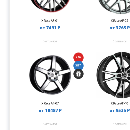
X Race AF-01
X Race AF-02
от 7491 Р
от 3765 Р
5 отзывов
5 отзывов
NEW
ХИТ
X Race AF-07
X Race AF-10
от 10487 Р
от 9535 Р
5 отзывов
5 отзывов