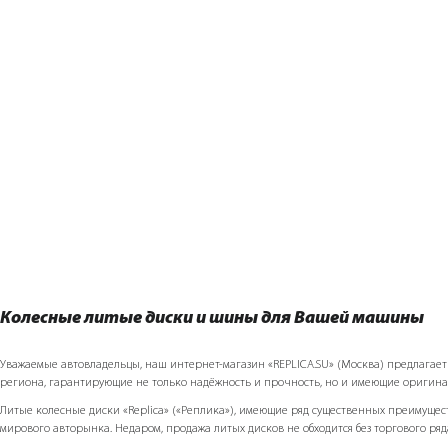
Колесные литые диски и шины для Вашей машины
Уважаемые автовладельцы, наш интернет-магазин «REPLICA.SU» (Москва) предлагает Ва
региона, гарантирующие не только надёжность и прочность, но и имеющие оригин
Литые колесные диски «Replicа» («Реплика»), имеющие ряд существенных преимуще
мирового авторынка. Недаром, продажа литых дисков не обходится без торгового ряд