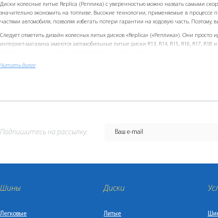
Диски колесные литые Replicа (Реплика) с уверенностью можно назвать самыми скор
значительно экономить на топливе. Высокие технологии, применяемые в процессе п
частями автомобиля, позволяя избегать потери гарантии на ходовую часть. Поэтому, 
Следует отметить дизайн колесных литых дисков «Replicа» («Реплика»). Они просто
интернет-магазина имеются автомобильные литые диски R13, R14, R15, R16, R17, R18 и п
легковых авто, так и для микроавтобусов и внедорожников.
С дисками литыми «Реплика» у Вас появится отличный шанс преобразить и подчеркну
Читать далее
В нашем магазине также можно найти большой выбор летних и зимних автомобильных
Подпишитесь на рассылку:
Шины
Диски
Ус
Легковые
Литые
Ши