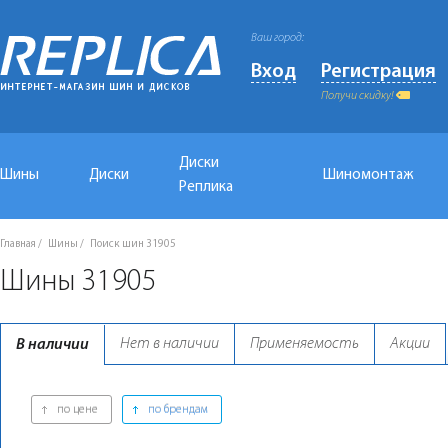
Ваш город:
Вход
Регистрация
Получи скидку!
Диски
Шины
Диски
Шиномонтаж
Реплика
Главная
Шины
Поиск шин 31905
Шины 31905
Нет в наличии
Применяемость
Акции
В наличии
по цене
по брендам