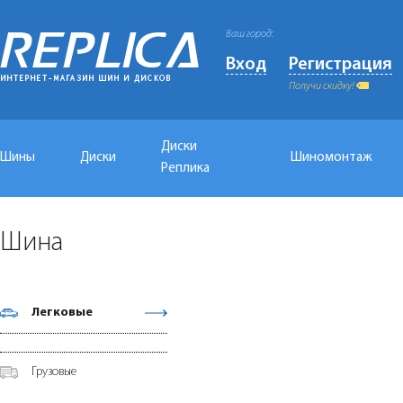
Ваш город:
Вход
Регистрация
Получи скидку!
Диски
Шины
Диски
Шиномонтаж
Реплика
Шина
Легковые
Грузовые