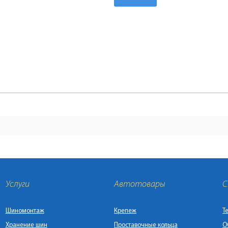
Услуги
Автотовары
С
Шиномонтаж
Крепеж
Т
Хранение шин
Проставочные кольца
О