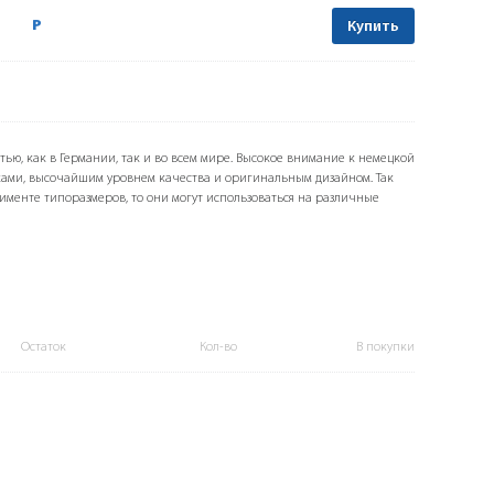
Р
Купить
тью, как в Германии, так и во всем мире. Высокое внимание к немецкой
ами, высочайшим уровнем качества и оригинальным дизайном. Так
именте типоразмеров, то они могут использоваться на различные
Остаток
Кол-во
В покупки