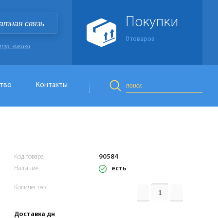
Покупки
атная связь
0
товаров
тус заказа
тво
Контакты
Код товара
90584
есть
Наличие
Количество
Доставка дн