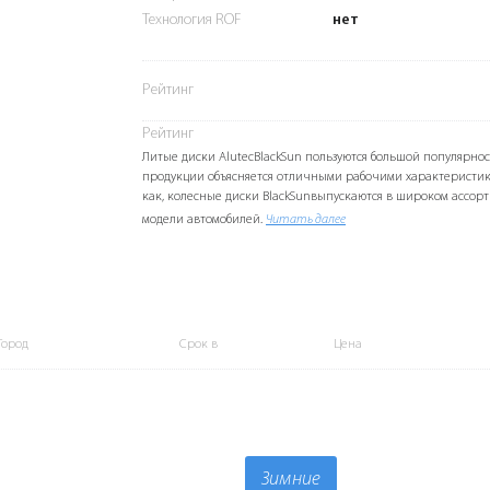
Технология ROF
нет
Рейтинг
Рейтинг
Литые диски AlutecBlackSun пользуются большой популярнос
продукции объясняется отличными рабочими характеристик
как, колесные диски BlackSunвыпускаются в широком ассорт
модели автомобилей.
Читать далее
Город
Срок в
Цена
Зимние