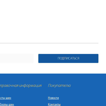
ПОДПИСАТЬСЯ
правочная информация
Покупателю
есты шин
Новости
бзоры шин
Контакты