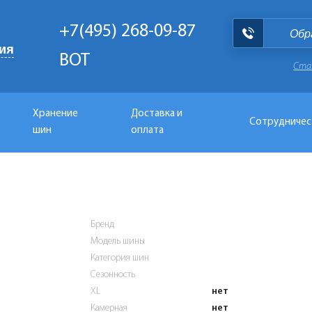
+7(495) 268-09-87
Обр
ия
BOT
Ста
Хранение
Доставка и
Сотрудничес
шин
оплата
Бренд
Модель шины
Категория шин
Сезонность
XL
нет
Камерная
нет