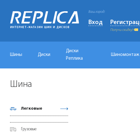
Ваш город:
Вход
Регистрац
Получи скидку!
Диски
Шины
Диски
Шиномонтаж
Реплика
Шина
Легковые
Грузовые