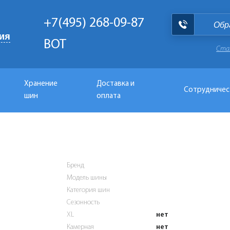
+7(495) 268-09-87
Обр
ия
BOT
Ста
Хранение
Доставка и
Сотрудничес
шин
оплата
Бренд
Модель шины
Категория шин
Сезонность
XL
нет
Камерная
нет