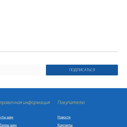
ПОДПИСАТЬСЯ
правочная информация
Покупателю
есты шин
Новости
бзоры шин
Контакты