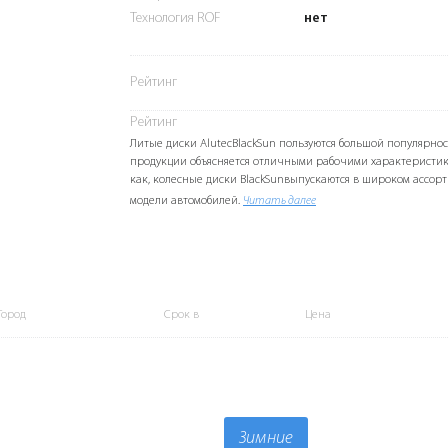
Технология ROF
нет
Рейтинг
Рейтинг
Литые диски AlutecBlackSun пользуются большой популярнос
продукции объясняется отличными рабочими характеристик
как, колесные диски BlackSunвыпускаются в широком ассорт
модели автомобилей.
Читать далее
Город
Срок в
Цена
Зимние