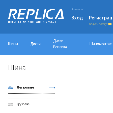
Ваш город:
Вход
Регистрац
Получи скидку!
Диски
Шины
Диски
Шиномонтаж
Реплика
Шина
Легковые
Грузовые