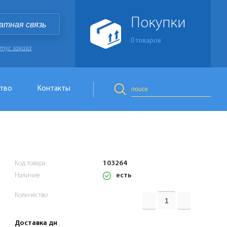
Покупки
атная связь
0
товаров
тус заказа
тво
Контакты
Код товара
103264
есть
Наличие
Количество
Доставка дн