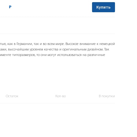
Р
Купить
тью, как в Германии, так и во всем мире. Высокое внимание к немецкой
ами, высочайшим уровнем качества и оригинальным дизайном. Так
именте типоразмеров, то они могут использоваться на различные
Остаток
Кол-во
В покупки