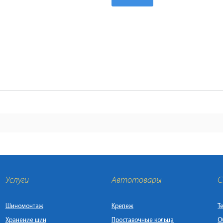
Услуги
Автотовары
С
Шиномонтаж
Крепеж
Т
Хранение шин
Проставочные кольца
О