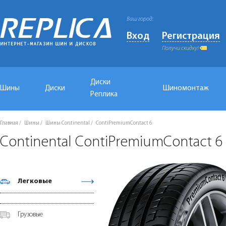
Ваш город:
Вход
Регистрация
Получи скидку!
Диски
Шины
Диски
Шиномонтаж
Реплика
Главная
Шины
Шины Continental
ContiPremiumContact 6
Continental ContiPremiumContact 
Легковые
Грузовые