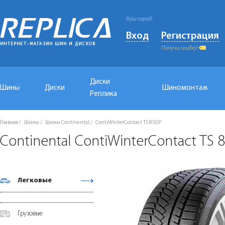
Ваш город:
Вход
Регистрация
Получи скидку!
Диски
Шины
Диски
Шиномонтаж
Реплика
Главная
Шины
Шины Continental
ContiWinterContact TS 850P
Continental ContiWinterContact TS
Легковые
Грузовые