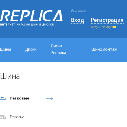
Ваш город:
Вход
Регистрация
Получи скидку!
Диски
Шины
Диски
Шиномонтаж
Реплика
Шина
Легковые
Грузовые