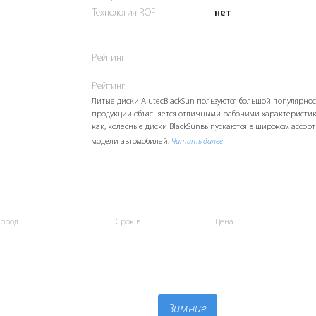
Технология ROF
нет
Рейтинг
Рейтинг
Литые диски AlutecBlackSun пользуются большой популярнос
продукции объясняется отличными рабочими характеристик
как, колесные диски BlackSunвыпускаются в широком ассорт
модели автомобилей.
Читать далее
Город
Срок в
Цена
Зимние