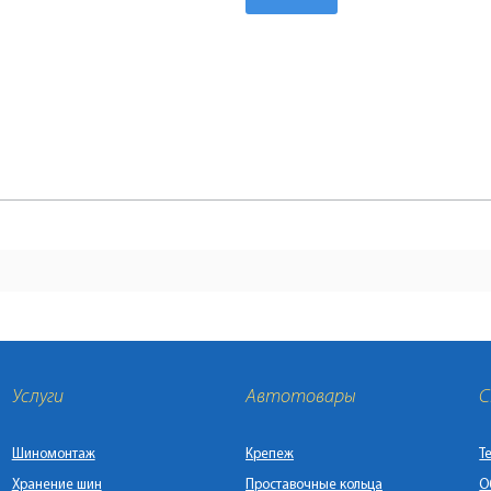
Услуги
Автотовары
С
Шиномонтаж
Крепеж
Т
Хранение шин
Проставочные кольца
О