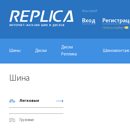
Ваш город:
Вход
Регистрац
Получи скидку!
Диски
Шины
Диски
Шиномонтаж
Реплика
Шина
Легковые
Грузовые