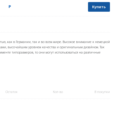
Р
Купить
тью, как в Германии, так и во всем мире. Высокое внимание к немецкой
ами, высочайшим уровнем качества и оригинальным дизайном. Так
именте типоразмеров, то они могут использоваться на различные
Остаток
Кол-во
В покупки