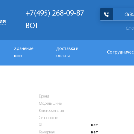
+7(495) 268-09-87
Обр
ия
BOT
Ста
Хранение
Доставка и
Сотрудничес
шин
оплата
Бренд
Модель шины
Категория шин
Сезонность
XL
нет
Камерная
нет