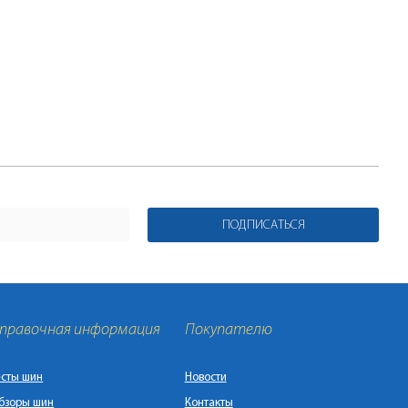
ПОДПИСАТЬСЯ
правочная информация
Покупателю
есты шин
Новости
бзоры шин
Контакты