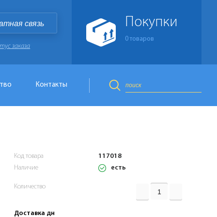
Покупки
атная связь
0
товаров
тус заказа
тво
Контакты
Код товара
117018
есть
Наличие
Количество
Доставка дн