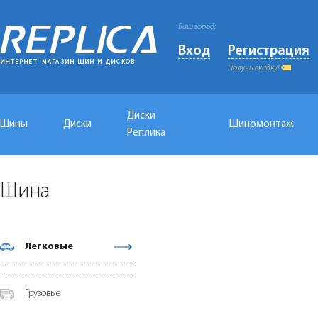
Ваш город:
Вход
Регистрация
Получи скидку!
Диски
Шины
Диски
Шиномонтаж
Реплика
Шина
Легковые
Грузовые