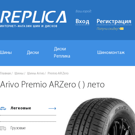
Ваш город:
Вход
Регистрация
Получи скидку!
Диски
Шины
Диски
Шиномонтаж
Реплика
Главная
Шины
Шины Arivo
Premio ARZero
Arivo Premio ARZero ( ) лето
Легковые
Грузовые