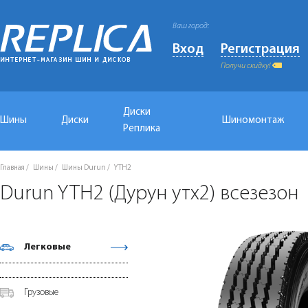
Ваш город:
Вход
Регистрация
Получи скидку!
Диски
Шины
Диски
Шиномонтаж
Реплика
Главная
Шины
Шины Durun
YTH2
Durun YTH2 (Дурун утх2) всезезон
Легковые
Грузовые